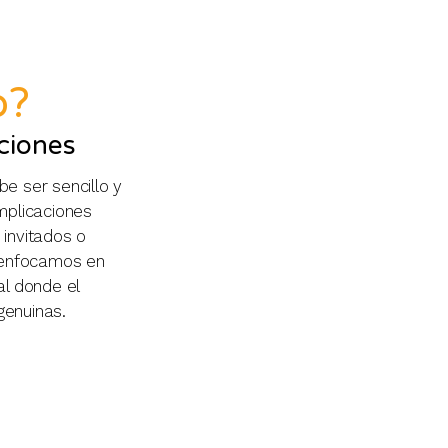
o?
ciones
e ser sencillo y
mplicaciones
invitados o
s enfocamos en
al donde el
genuinas.